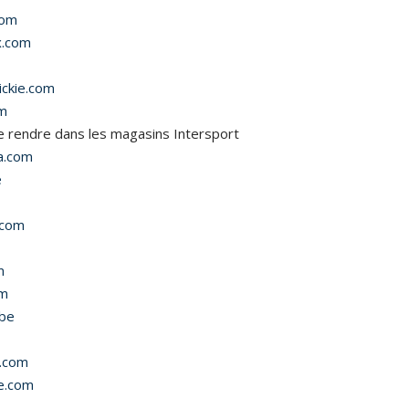
com
x.com
ickie.com
om
se rendre dans les magasins Intersport
a.com
e
.com
m
om
.be
e.com
ie.com