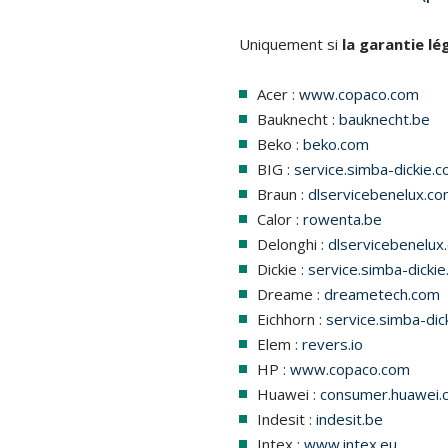
Uniquement si
la garantie lé
Acer :
www.copaco.com
Bauknecht :
bauknecht.be
Beko :
beko.com
BIG :
service.simba-dickie.
Braun :
dlservicebenelux.c
Calor :
rowenta.be
Delonghi :
dlservicebenelux
Dickie :
service.simba-dicki
Dreame :
dreametech.com
Eichhorn :
service.simba-dic
Elem :
revers.io
HP :
www.copaco.com
Huawei :
consumer.huawei.
Indesit :
indesit.be
Intex :
www.intex.eu