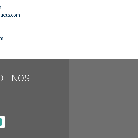
m
ouets.com
om
DE NOS