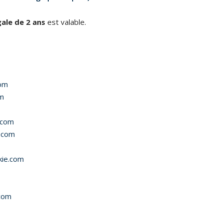
gale de 2 ans
est valable.
com
om
.com
e.com
kie.com
com