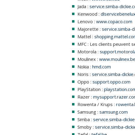
Jada :
service.simba-dickie.
Kenwood :
dlservicebenelu
Lenovo :
www.copaco.com
Majorette :
service.simba-d
Mattel :
shopping.mattel.c
MFC : Les clients peuvent 
Motorola :
support.motorol
Moulinex :
www.moulinex.b
Nokia :
hmd.com
Noris :
service.simba-dickie
Oppo :
support.oppo.com
PlayStation :
playstation.co
Razer :
mysupport.razer.c
Rowenta / Krups :
rowenta
Samsung :
samsung.com
Simba :
service.simba-dicki
Smoby :
service.simba-dick
Tefal :
tefal.be