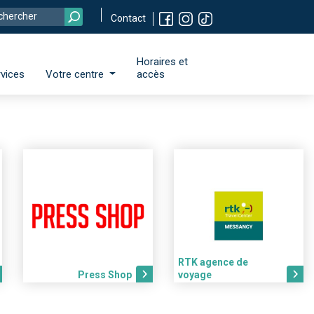
Contact
Horaires et
vices
Votre centre
accès
RTK agence de
Press Shop
voyage